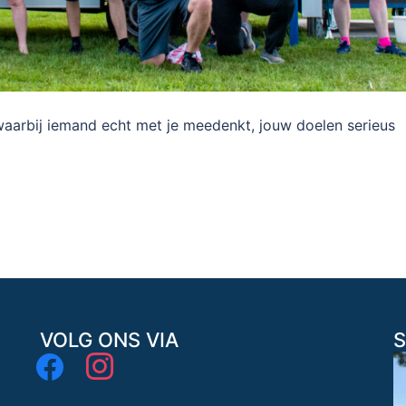
aarbij iemand echt met je meedenkt, jouw doelen serieus
VOLG ONS VIA
S
facebook
instagram