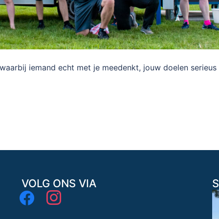
g waarbij iemand echt met je meedenkt, jouw doelen serieus
VOLG ONS VIA
S
facebook
instagram